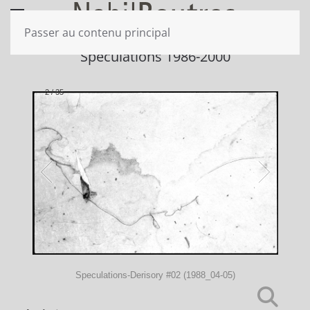
Passer au contenu principal
Speculations 1986-2000
2
/
35
Speculations-Derisory #02 (1988_04-05)