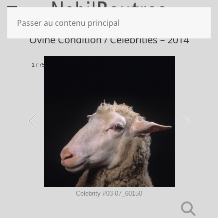
Passer au contenu principal
Ovine Condition / Celebrities – 2014
1
/
75
Celebrity #03-07_60150